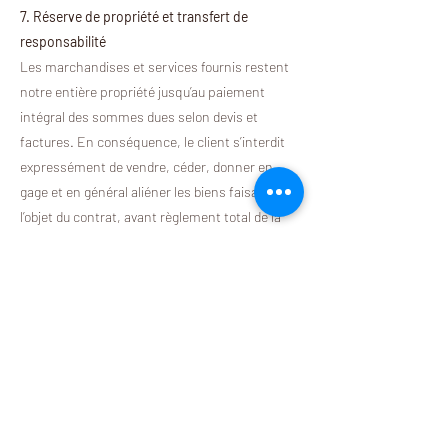
7. Réserve de propriété et transfert de
responsabilité
Les marchandises et services fournis restent
notre entière propriété jusqu’au paiement
intégral des sommes dues selon devis et
factures. En conséquence, le client s’interdit
expressément de vendre, céder, donner en
gage et en général aliéner les biens faisant
l’objet du contrat, avant règlement total de la
facture. Dans le cas de biens incorporés chez
le client, nous nous réservons le droit de leur
dépose pour récupération, aux frais du client.
Dès le moment de la livraison des
marchandises chez le client, même si leur
placement n’est pas terminé, le client devient
responsable de tout dommage pouvant leur
survenir.